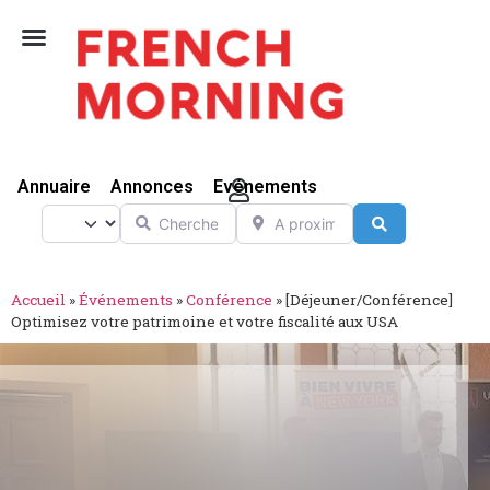
Vivre Ici
Annuaire
Annonces
Evénements
Chercher
A proximité de
Select search type
Search
Accueil
»
Événements
»
Conférence
»
[Déjeuner/Conférence]
Optimisez votre patrimoine et votre fiscalité aux USA