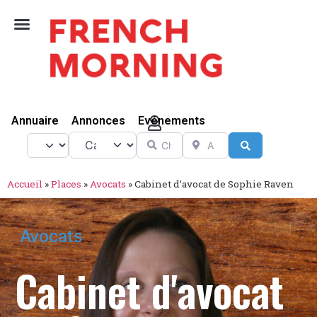
Vivre Ici
Annuaire
Annonces
Evénements
Catégorie
Chercher
A proximité de
Select search type
Search
Accueil
»
Places
»
Avocats
»
Cabinet d’avocat de Sophie Raven
Avocats
Cabinet d'avocat