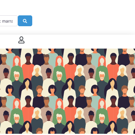
imité de
Search
 connecter
enregistrer
ster sur French Morning