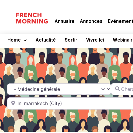
Annuaire
Annonces
Evénemen
Home
Actualité
Sortir
Vivre Ici
Webinair
Chercher
Catégorie
A proximité de