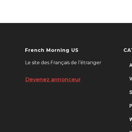
French Morning US
CA
Le site des Français de l’étranger
A
V
Devenez annonceur
S
P
W