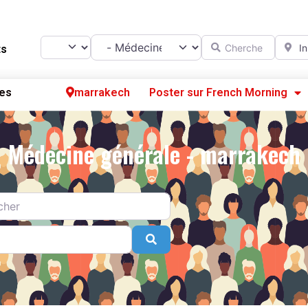
Catégorie
Chercher
A prox
Select search type
ts
es
marrakech
Poster sur French Morning
Se
Médecine générale - marrakech
S’
Po
Search