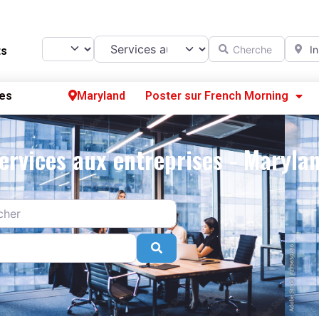
Catégorie
Chercher
A prox
Select search type
ts
es
Maryland
Poster sur French Morning
Se
ervices aux entreprises - Maryla
S’
Po
Search