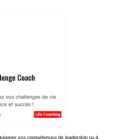
lenge Coach
z vos challenges de vie
nce et succès !
g
Life Coaching
évelopper vos compétences de leadership ou à