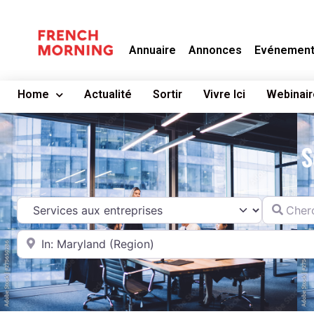
Annuaire
Annonces
Evénemen
Home
Actualité
Sortir
Vivre Ici
Webinair
S
Chercher
Catégorie
A proximité de