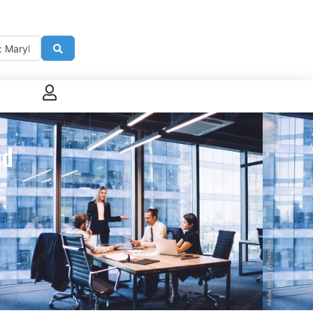
imité de
Search
 connecter
nd
enregistrer
ster sur French Morning