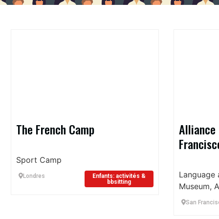
The French Camp
Alliance
Francisc
Sport Camp
Language a
Londres
Enfants: activités &
bbsitting
Museum, Ar
San Francis