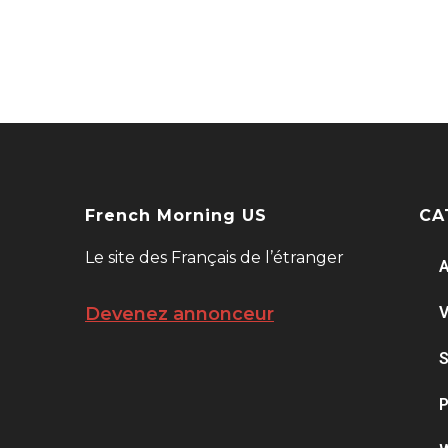
French Morning US
CA
Le site des Français de l’étranger
A
V
Devenez annonceur
S
P