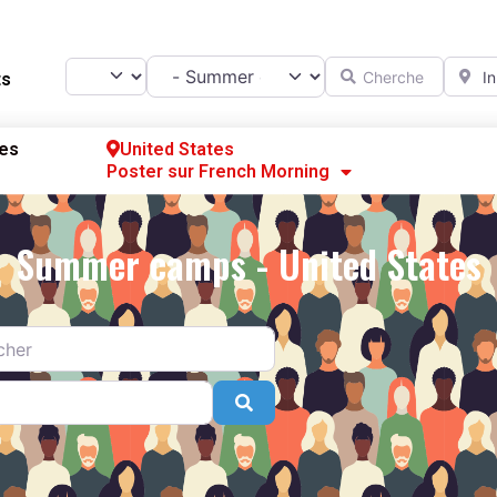
Catégorie
Chercher
A prox
Select search type
ts
es
United States
Poster sur French Morning
Se
S’
Summer camps - United States
Po
Search