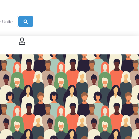
imité de
Search
 connecter
enregistrer
ster sur French Morning