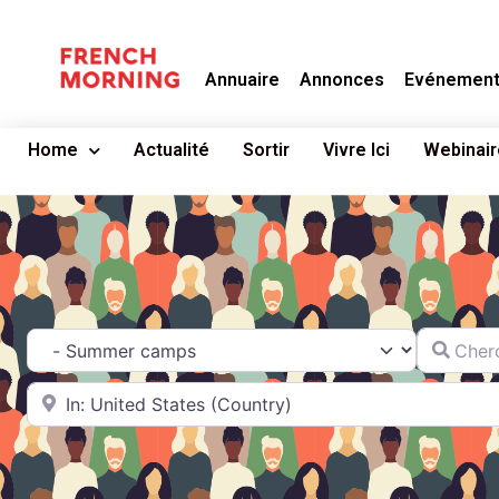
Annuaire
Annonces
Evénemen
Home
Actualité
Sortir
Vivre Ici
Webinair
Chercher
Catégorie
A proximité de