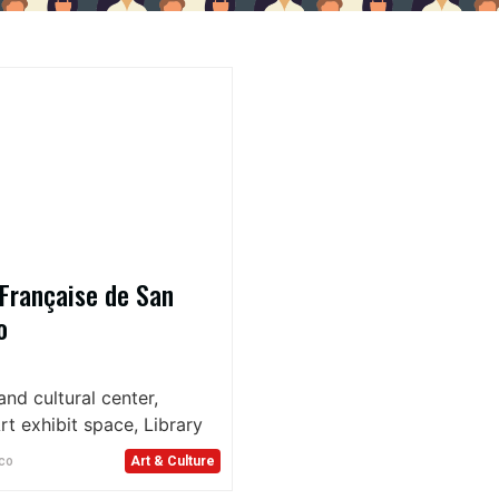
 Française de San
o
nd cultural center,
t exhibit space, Library
co
Art & Culture