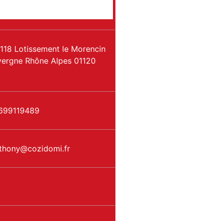
118 Lotissement le Morencin
ergne Rhône Alpes
01120
699119489
thony
@
cozidomi.fr