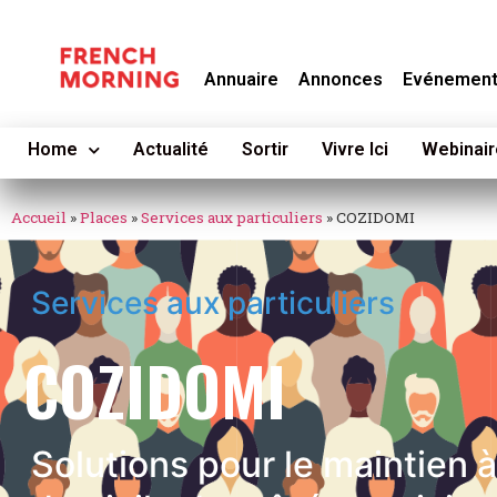
Annuaire
Annonces
Evénemen
Home
Actualité
Sortir
Vivre Ici
Webinair
Accueil
»
Places
»
Services aux particuliers
»
COZIDOMI
Services aux particuliers
COZIDOMI
Solutions pour le maintien à