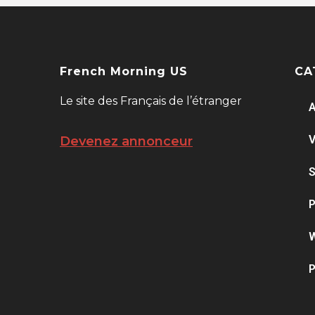
French Morning US
CA
Le site des Français de l’étranger
A
V
Devenez annonceur
S
P
W
P