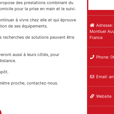
propose des prestations combinant du
cile pour la prise en main et le suivi.
ntinuer à vivre chez elle et qui éprouve
Adresse:
sation de ses équipements.
Montluel
Auv
s recherches de solutions peuvent être
France
eront aussi à leurs côtés, pour
Phone:
0
distance.
mpôt.
Email:
an
imètre proche, contactez-nous.
Website