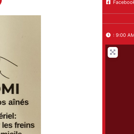
Faceboo
:
9:00 AM
Next