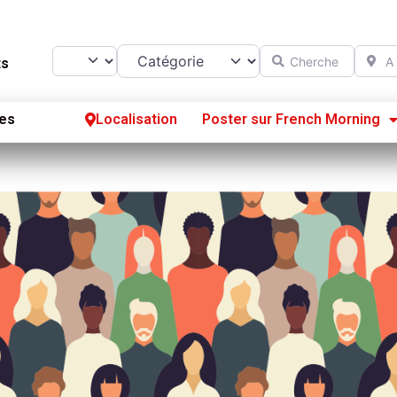
Catégorie
Chercher
A prox
Select search type
ts
es
Localisation
Poster sur French Morning
Se
S’
Po