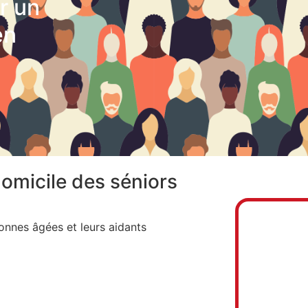
r un
en
domicile des séniors
onnes âgées et leurs aidants