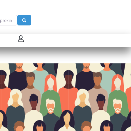
imité de
Search
 connecter
enregistrer
ster sur French Morning