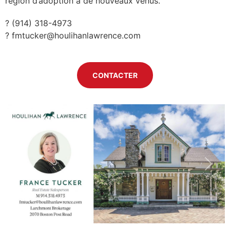
région d’adoption à de nouveaux venus.
? (914) 318-4973
?
fmtucker@houlihanlawrence.com
CONTACTER
Previous
Next