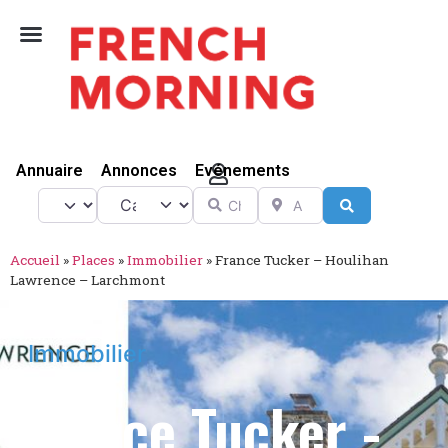
Vivre Ici
Annuaire
Annonces
Evénements
Catégorie
Chercher
A proximité de
Select search type
Search
Accueil
»
Places
»
Immobilier
»
France Tucker – Houlihan
Lawrence – Larchmont
Immobilier
France Tucker -