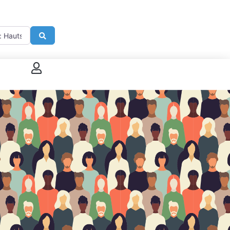
imité de
Search
 connecter
enregistrer
ster sur French Morning