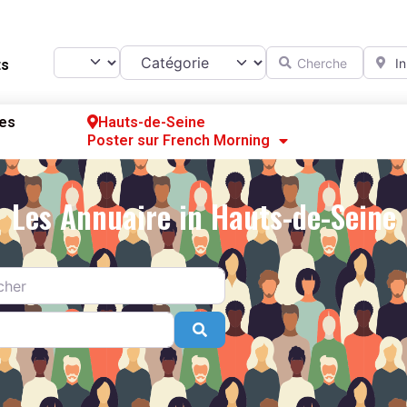
Catégorie
Chercher
A prox
Select search type
ts
es
Hauts-de-Seine
Poster sur French Morning
Se
S’
Les Annuaire in Hauts-de-Seine
Po
Search