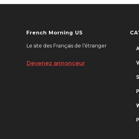
French Morning US
CA
Le site des Français de l’étranger
A
V
Devenez annonceur
S
P
W
P