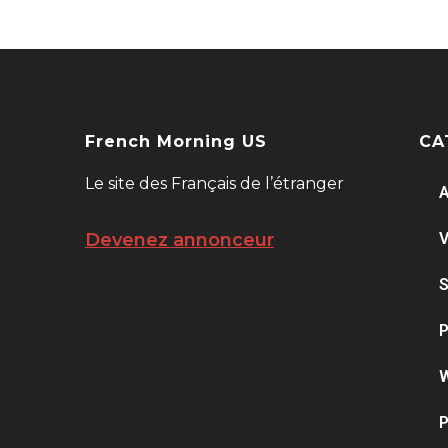
French Morning US
CA
Le site des Français de l’étranger
A
V
Devenez annonceur
S
P
W
P