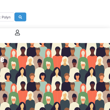
imité de
Search
 connecter
enregistrer
se
ster sur French Morning