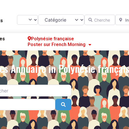
Catégorie
Chercher
A prox
Select search type
ts
es
Polynésie française
Poster sur French Morning
Se
S’
es Annuaire in Polynésie françai
Po
Search