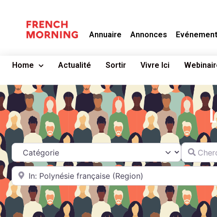
Annuaire
Annonces
Evénemen
Home
Actualité
Sortir
Vivre Ici
Webinair
L
Chercher
Catégorie
A proximité de