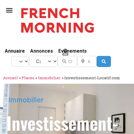
Vivre Ici
Annuaire
Annonces
Evénements
Catégorie
Chercher
A proximité de
Select search type
Search
Accueil
»
Places
»
Immobilier
»
Investissement-Locatif.com
Immobilier
Investissement-