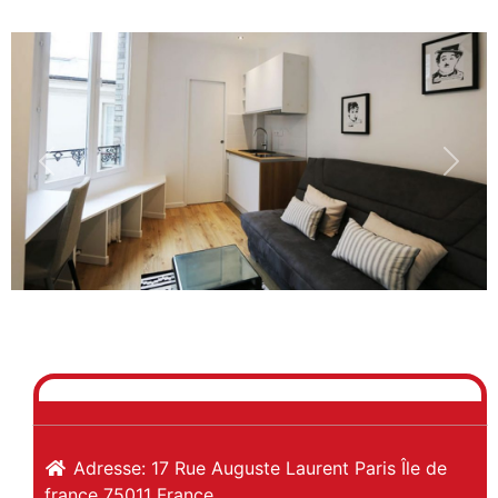
Previous
Next
Adresse:
17 Rue Auguste Laurent
Paris
Île de
france
75011
France