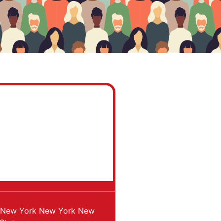
New York
New York
New