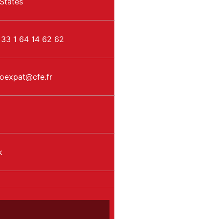
States
 33 1 64 14 62 62
foexpat
@
cfe.fr
k