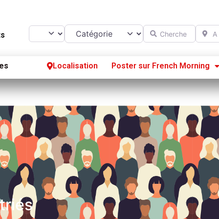
Catégorie
Chercher
A prox
Select search type
ts
es
Localisation
Poster sur French Morning
Se
S’
Po
triés