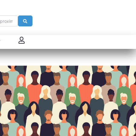
imité de
Search
 connecter
enregistrer
ster sur French Morning