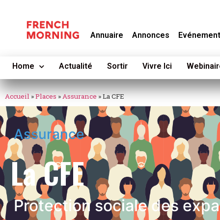
Annuaire
Annonces
Evénemen
Home
Actualité
Sortir
Vivre Ici
Webinair
Accueil
»
Places
»
Assurance
»
La CFE
Assurance
La CFE
Protection sociale des expa