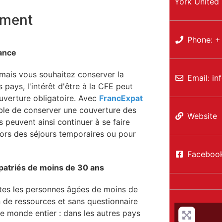
York
United 
oment
Phone:
+
rance
mais vous souhaitez conserver la
Email:
in
 pays, l'intérêt d'être à la CFE peut
ouverture obligatoire. Avec
FrancExpat
sible de conserver une couverture des
Website
 peuvent ainsi continuer à se faire
 lors des séjours temporaires ou pour
Faceboo
xpatriés de moins de 30 ans
utes les personnes âgées de moins de
on de ressources et sans questionnaire
 monde entier : dans les autres pays