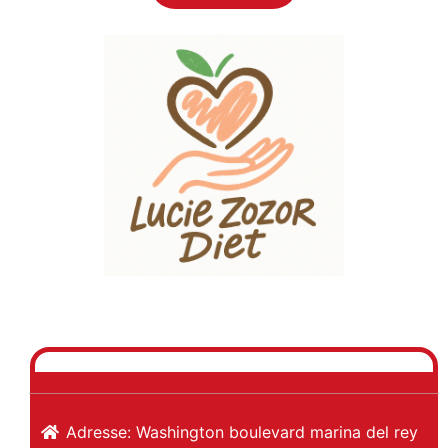
Previous
Next
Adresse:
Washington boulevard
marina del rey