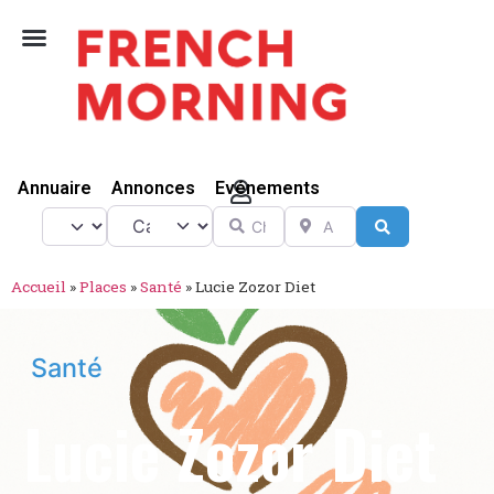
Vivre Ici
Annuaire
Annonces
Evénements
Catégorie
Chercher
A proximité de
Select search type
Search
Accueil
»
Places
»
Santé
»
Lucie Zozor Diet
Santé
Lucie Zozor Diet