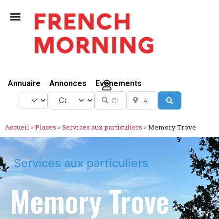
Vivre Ici
Annuaire
Annonces
Evénements
Catégorie
Chercher
A proximité de
Select search type
Search
Accueil
»
Places
»
Services aux particuliers
»
Memory Trove
Services aux particuliers
Memory Trove