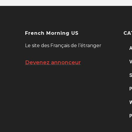
French Morning US
CA
Le site des Français de l’étranger
A
V
Devenez annonceur
S
P
W
P