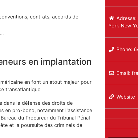
, conventions, contrats, accords de
Adresse:
York
New Yo
..
Phone:
6
eneurs en implantation
Email:
fr
américaine en font un atout majeur pour
e transatlantique.
Website
e dans la défense des droits de
ses en pro-bono, notamment l'assistance
e Bureau du Procureur du Tribunal Pénal
ête et la poursuite des criminels de