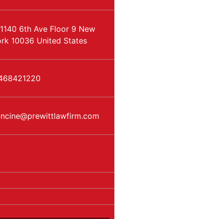
1140 6th Ave Floor 9
New
rk
10036
United States
468421220
ancine
@
prewittlawfirm.com