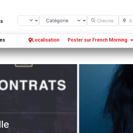
Catégorie
Chercher
A prox
Select search type
ts
es
Localisation
Poster sur French Morning
Se
S’
Po
lle