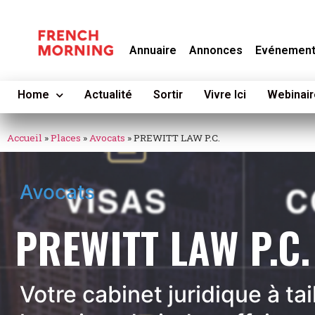
Annuaire
Annonces
Evénemen
Home
Actualité
Sortir
Vivre Ici
Webinair
Accueil
»
Places
»
Avocats
»
PREWITT LAW P.C.
Avocats
PREWITT LAW P.C.
Votre cabinet juridique à tai