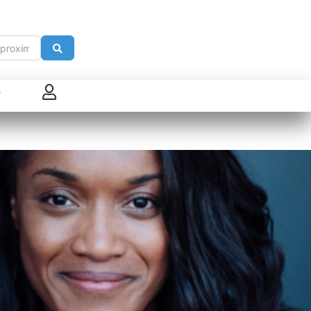
imité de
Search
 connecter
enregistrer
ster sur French Morning