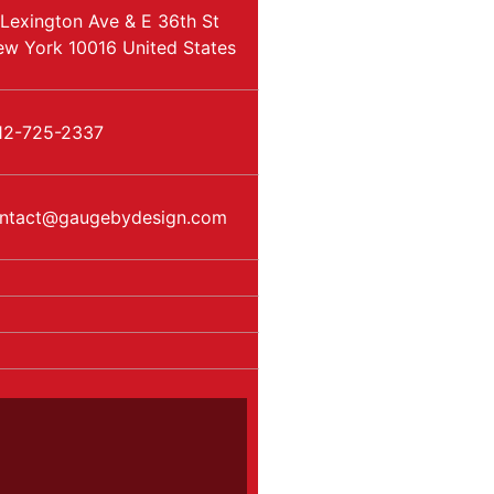
Lexington Ave & E 36th St
ew York
10016
United States
12-725-2337
ntact
@
gaugebydesign.com