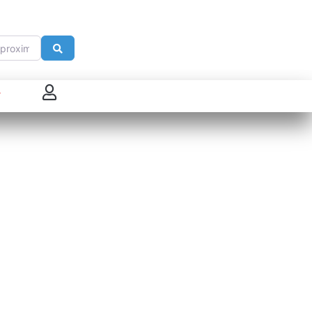
imité de
Search
 connecter
enregistrer
ster sur French Morning