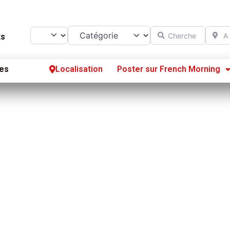
Catégorie
Chercher
A prox
Select search type
ts
es
Localisation
Poster sur French Morning
Se
S’
Po
evoir