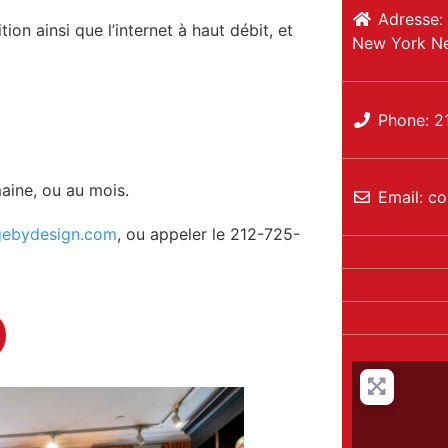
Adresse:
ion ainsi que l’internet à haut débit, et
New York
N
Phone:
2
maine, ou au mois.
Email:
co
ebydesign.com
, ou appeler le 212-725-