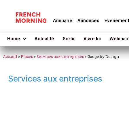
Annuaire
Annonces
Evénemen
Home
Actualité
Sortir
Vivre Ici
Webinair
Accueil
»
Places
»
Services aux entreprises
»
Gauge by Design
Services aux entreprises
Gauge by Design
Un cadre privilégié pour rec