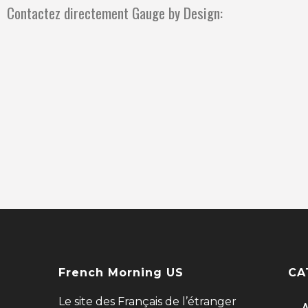
Contactez directement Gauge by Design:
French Morning US
CA
Le site des Français de l’étranger
A