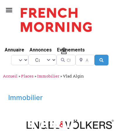
Vivre Ici
Annuaire
Annonces
Evénements
Catégorie
Chercher
A proximité de
Select search type
Search
Accueil
»
Places
»
Immobilier
»
Vlad Algin
Immobilier
Vlad Algin