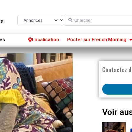
Chercher
Select search type
ts
es
Localisation
Poster sur French Morning
Se
S’
Contactez d
Po
Voir aus
Next