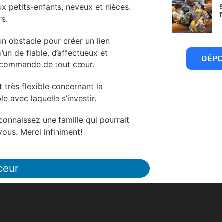
x petits-enfants, neveux et nièces.
rs.
6
un obstacle pour créer un lien
’un de fiable, d’affectueux et
DÉP
 recommande de tout cœur.
 très flexible concernant la
e avec laquelle s’investir.
onnaissez une famille qui pourrait
ous. Merci infiniment!
ceur