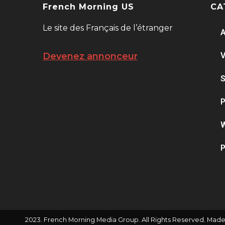
French Morning US
CA
Le site des Français de l’étranger
A
V
Devenez annonceur
S
P
W
P
2023. French Morning Media Group. All Rights Reserved. Made