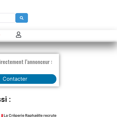
Search
 connecter
enregistrer
irectement l’annonceur :
ster sur French Morning
Contacter
si :
🇫🇷 La Crêperie Raphaëlle recrute