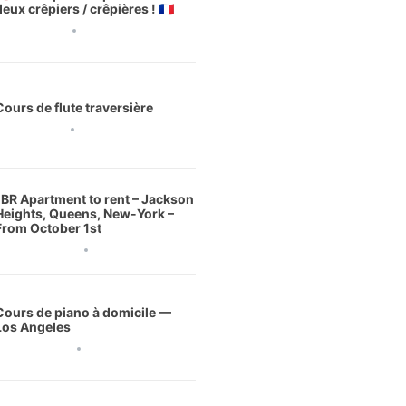
deux crêpiers / crêpières ! 🇫🇷
3 août 2026
Cours de flute traversière
1 août 2026
1BR Apartment to rent – Jackson
Heights, Queens, New-York –
From October 1st
0 juillet 2026
Cours de piano à domicile —
Los Angeles
 juillet 2026