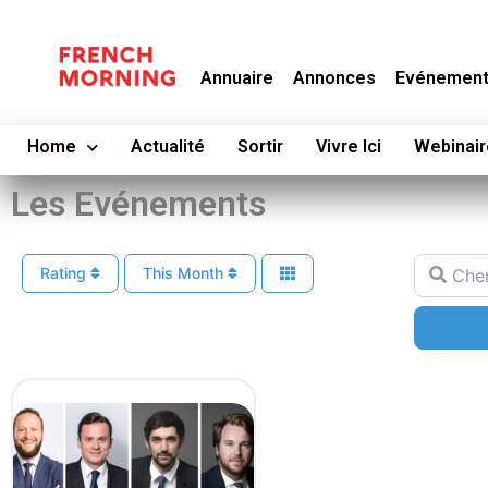
Annuaire
Annonces
Evénemen
Home
Actualité
Sortir
Vivre Ici
Webinair
Les Evénements
Cherche
Rating
This Month