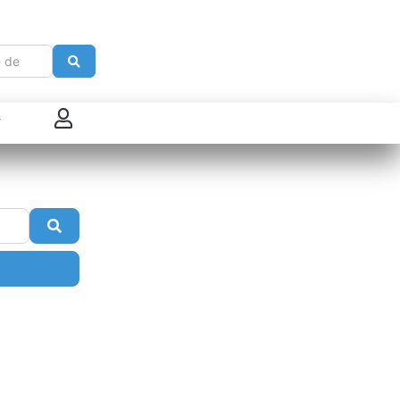
e
Search
 connecter
enregistrer
Search
ster sur French Morning