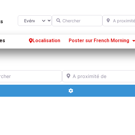
Chercher
A proximité d
Select search type
ts
es
Localisation
Poster sur French Morning
Se
S’
r
A proximité de
Po
Advanced Filters