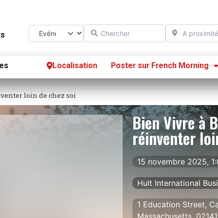
Chercher
A proximité d
Select search type
ts
es
Localisation
Poster sur French Morning
Se
nventer loin de chez soi
S’
Bien Vivre à B
Po
réinventer loi
15 novembre 2025, 1
Hult International Bu
1 Education Street, C
Massachusetts, 02141,