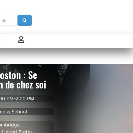
e
Search
 connecter
enregistrer
oston : Se
ster sur French Morning
n de chez soi
:00 PM-2:00 PM
siness School
ambridge,
 United States