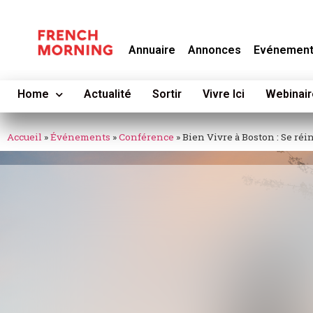
Annuaire
Annonces
Evénemen
Home
Actualité
Sortir
Vivre Ici
Webinair
Accueil
»
Événements
»
Conférence
»
Bien Vivre à Boston : Se réi