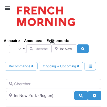
Vivre Ici
Annuaire
Annonces
Evénements
Chercher
A proximité de
Select search type
Search
Recommandé
Ongoing + Upcoming
Chercher
A proximité de
Search
Advan