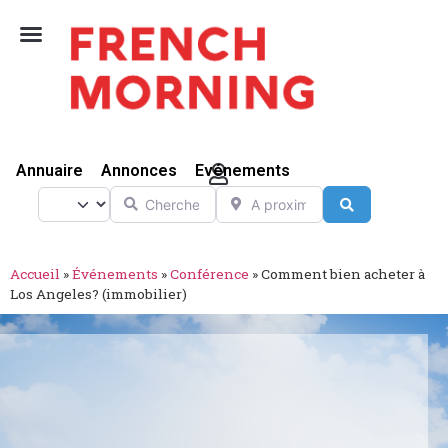
Vivre Ici
Annuaire
Annonces
Evénements
Chercher
A proximité de
Select search type
Search
Accueil
»
Événements
»
Conférence
»
Comment bien acheter à
Los Angeles? (immobilier)