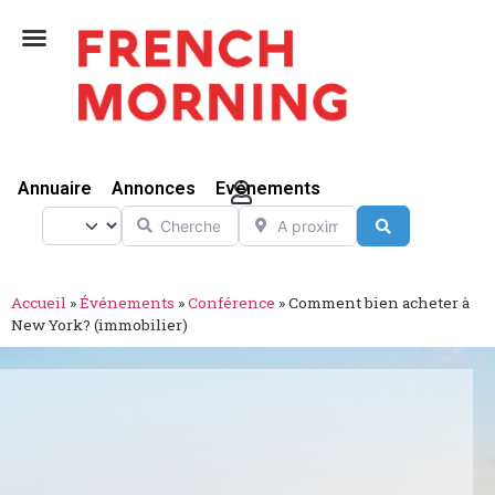
Vivre Ici
Annuaire
Annonces
Evénements
Chercher
A proximité de
Select search type
Search
Accueil
»
Événements
»
Conférence
»
Comment bien acheter à
New York? (immobilier)