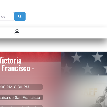
e
Search
 connecter
enregistrer
Victoria
ster sur French Morning
 Francisco -
7:00 PM-8:30 PM
çaise de San Francisco