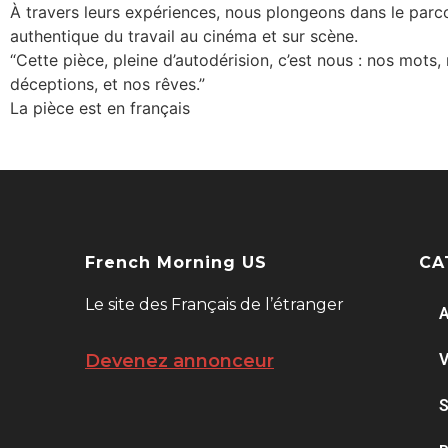
À travers leurs expériences, nous plongeons dans le par
authentique du travail au cinéma et sur scène.
“Cette pièce, pleine d’autodérision, c’est nous : nos mots
déceptions, et nos rêves.”
La pièce est en français
French Morning US
CA
Le site des Français de l’étranger
A
V
Devenez annonceur
S