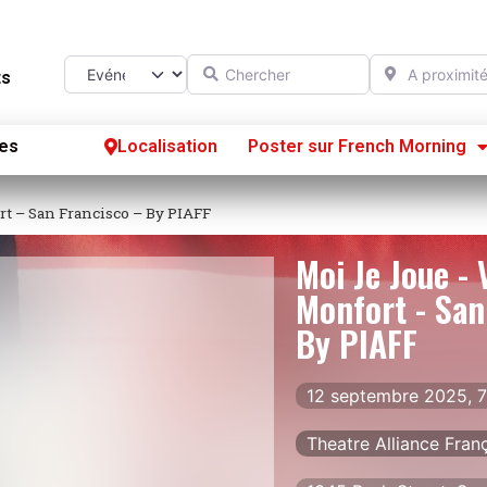
Chercher
A proximité d
Select search type
ts
es
Localisation
Poster sur French Morning
Se
rt – San Francisco – By PIAFF
S’
Moi Je Joue - 
Po
Monfort - San
By PIAFF
12 septembre 2025, 
Theatre Alliance Fran