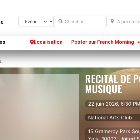
Chercher
A proximité d
Select search type
ts
es
Localisation
Poster sur French Morning
Se
E
S’
RECITAL DE P
Po
MUSIQUE
22 juin 2026, 6:30 P
National Arts Club
15 Gramercy Park So
York, 10003, United S