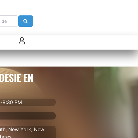
e
Search
 connecter
enregistrer
OESIE EN
ster sur French Morning
M-8:30 PM
uth, New York, New
tates