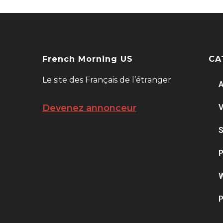
French Morning US
CA
Le site des Français de l’étranger
A
V
Devenez annonceur
S
P
W
P