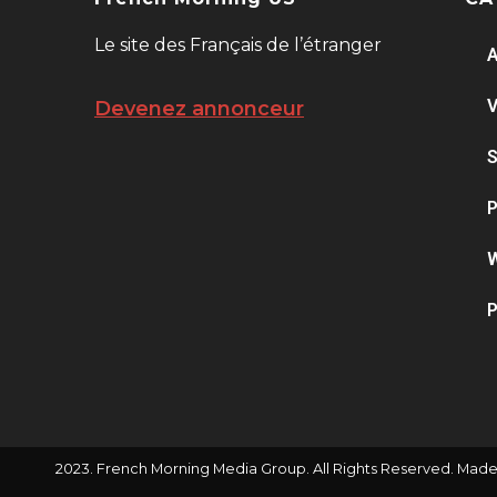
Le site des Français de l’étranger
A
V
Devenez annonceur
S
P
W
P
2023. French Morning Media Group. All Rights Reserved. Made