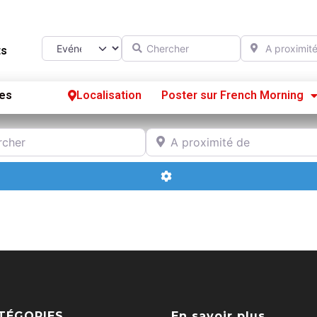
Chercher
A proximité d
Select search type
ts
es
Localisation
Poster sur French Morning
Se
r
A proximité de
S’
Advanced Filters
Po
TÉGORIES
En savoir plus