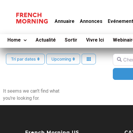
Annuaire
Annonces
Evénemen
Home
Actualité
Sortir
Vivre Ici
Webinair
Cherche
Tri par dates
Upcoming
It seems we can't find what
you're looking for.
French Morning US
CA