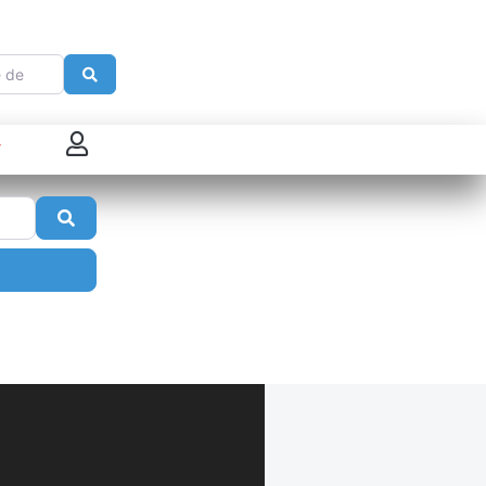
e
Search
 connecter
Search
enregistrer
ster sur French Morning