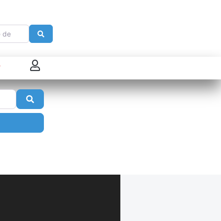
e
Search
 connecter
Search
enregistrer
ster sur French Morning