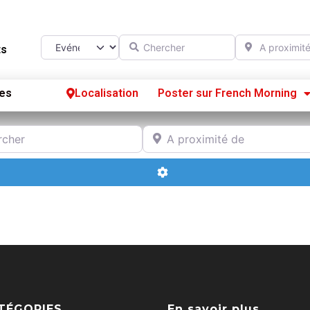
Chercher
A proximité d
Select search type
ts
es
Localisation
Poster sur French Morning
Se
r
A proximité de
S’
Advanced Filters
Po
TÉGORIES
En savoir plus