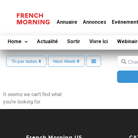
Annuaire
Annonces
Evénemen
Home
Actualité
Sortir
Vivre Ici
Webinair
Cherche
Tri par dates
Next Week
It seems we can't find what
you're looking for.
French Morning US
CA