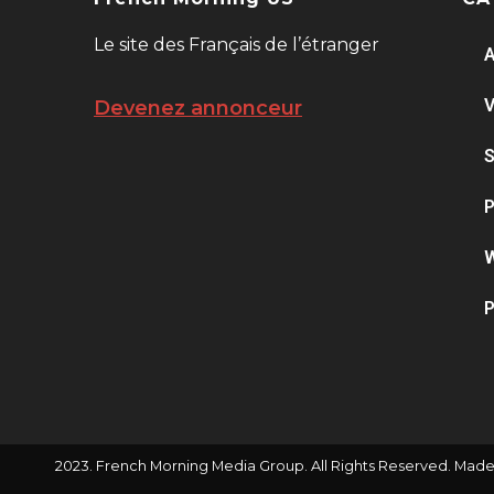
Le site des Français de l’étranger
A
V
Devenez annonceur
S
P
W
P
2023. French Morning Media Group. All Rights Reserved. Made