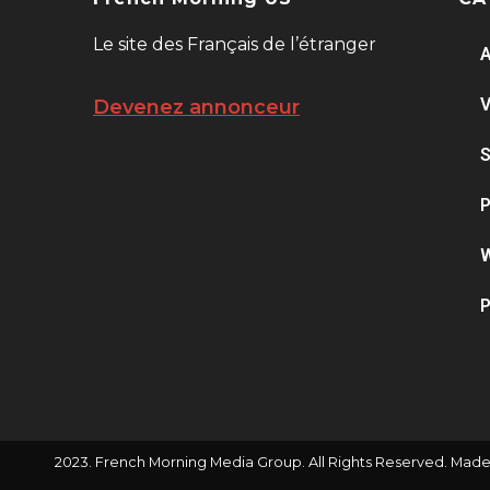
Le site des Français de l’étranger
A
V
Devenez annonceur
S
P
W
P
2023. French Morning Media Group. All Rights Reserved. Made