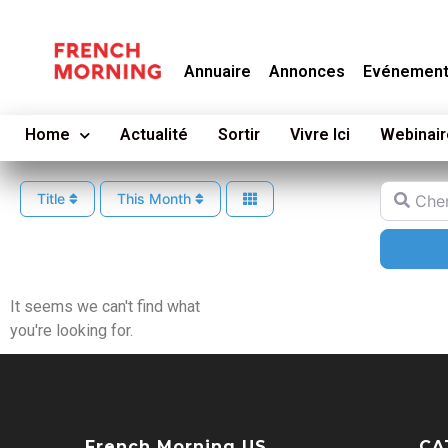
Annuaire
Annonces
Evénemen
Home
Actualité
Sortir
Vivre Ici
Webinair
Cherche
Title
This Month
It seems we can't find what
you're looking for.
French Morning US
CA