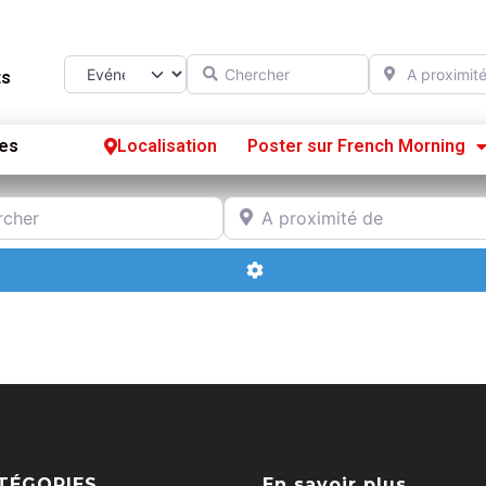
Chercher
A proximité d
Select search type
ts
es
Localisation
Poster sur French Morning
Se
r
A proximité de
S’
Advanced Filters
Po
TÉGORIES
En savoir plus