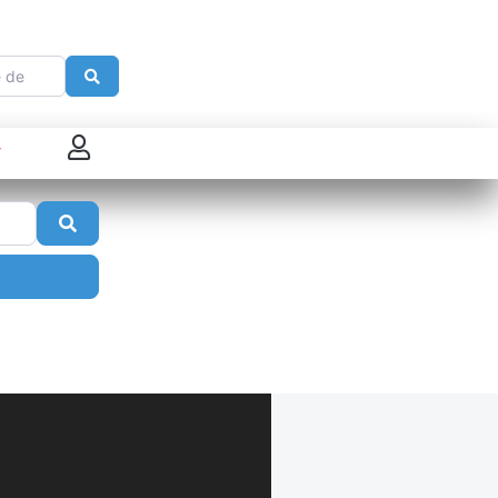
e
Search
 connecter
Search
enregistrer
ster sur French Morning