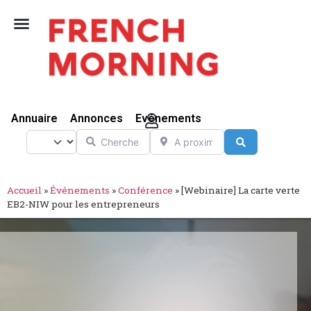
Vivre Ici
Annuaire
Annonces
Evénements
Chercher
A proximité de
Select search type
Search
Accueil
»
Événements
»
Conférence
»
[Webinaire] La carte verte
EB2-NIW pour les entrepreneurs