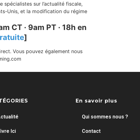
pécialistes sur l’actualité fiscale,
ts-Unis, et la modification du régime
am CT · 9am PT · 18h en
ratuite
]
direct. Vous pouvez également nous
ning.com
TÉGORIES
En savoir plus
ctualité
Qui sommes nous ?
ivre Ici
Contact