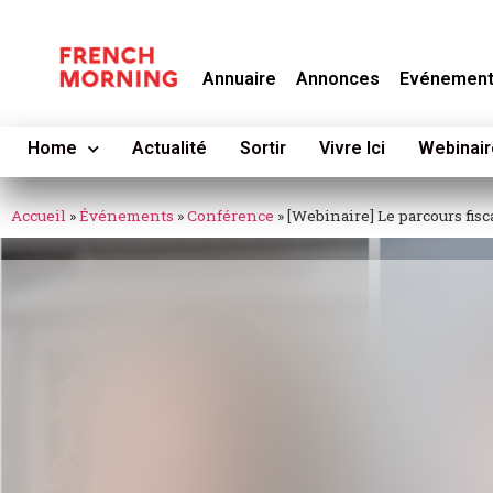
Annuaire
Annonces
Evénemen
Home
Actualité
Sortir
Vivre Ici
Webinair
Accueil
»
Événements
»
Conférence
»
[Webinaire] Le parcours fisc