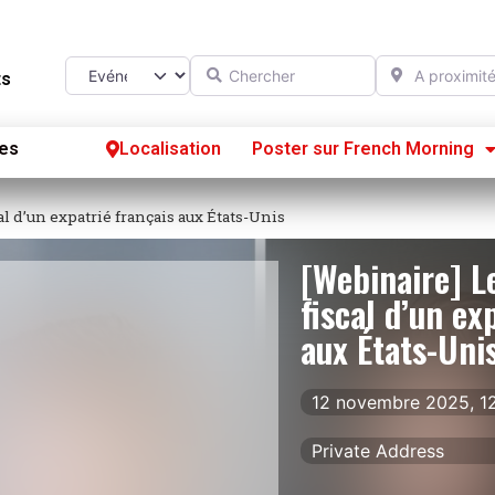
Chercher
A proximité d
Select search type
ts
es
Localisation
Poster sur French Morning
Se
al d’un expatrié français aux États-Unis
S’
[Webinaire] L
Po
fiscal d’un ex
aux États-Uni
12 novembre 2025, 1
Private Address