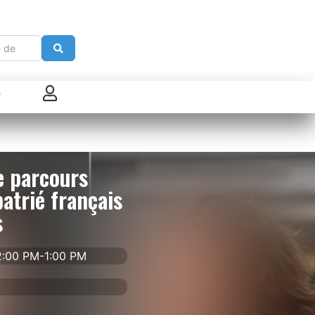
e
Search
 connecter
enregistrer
e parcours
ster sur French Morning
patrié français
s
2:00 PM-1:00 PM