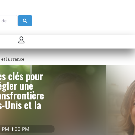
e
Search
 connecter
 et la France
enregistrer
es clés pour
ster sur French Morning
égler une
ansfrontière
s-Unis et la
00 PM-1:00 PM