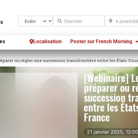
Chercher
A proximité d
Select search type
ts
es
Localisation
Poster sur French Morning
Se
éparer ou régler une succession transfrontière entre les États-Unis
S’
[Webinaire] L
Po
préparer ou r
succession tr
entre les État
France
21 janvier 2025, 12: