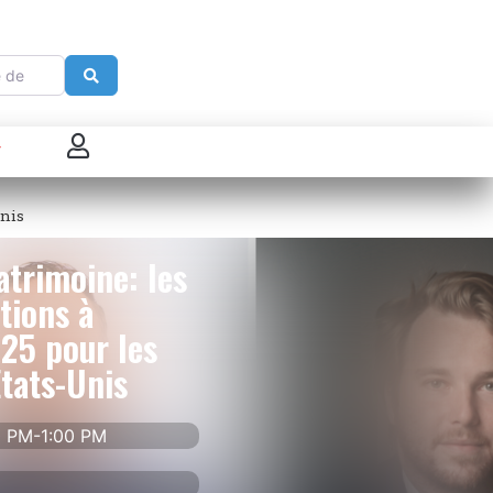
e
Search
 connecter
Unis
enregistrer
atrimoine: les
ster sur French Morning
tions à
25 pour les
États-Unis
00 PM-1:00 PM