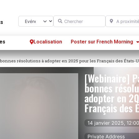
Chercher
A proximité d
Select search type
ts
es
Localisation
Poster sur French Morning
Se
 bonnes résolutions à adopter en 2025 pour les Français des États-
S’
[Webinaire] P
Po
bonnes résolu
adopter en 20
Français des 
14 janvier 2025, 12:
Private Address