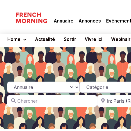
Annuaire
Annonces
Evénemen
Home
Actualité
Sortir
Vivre Ici
Webinair
Select search type
Catégorie
Chercher
A proximité de