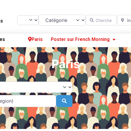
Catégorie
Chercher
A prox
Select search type
ts
es
Paris
Poster sur French Morning
Se
Paris
S’
Po
Search