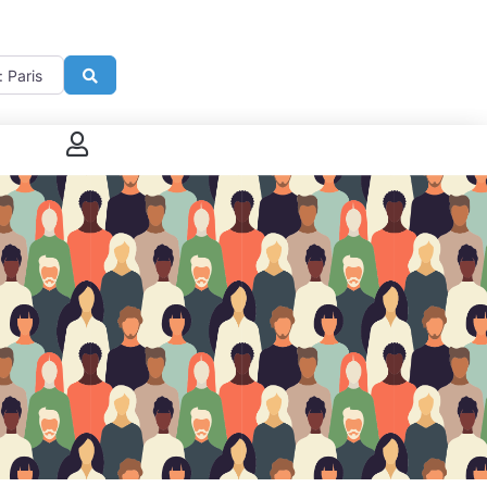
imité de
Search
 connecter
enregistrer
ster sur French Morning