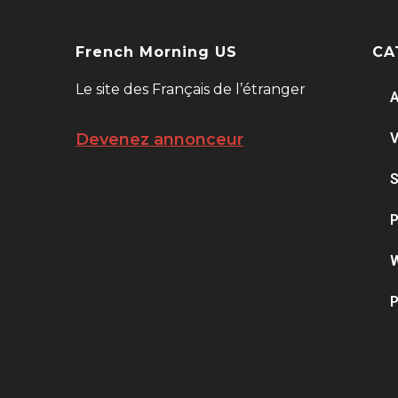
French Morning US
CA
Le site des Français de l’étranger
A
V
Devenez annonceur
S
P
W
P