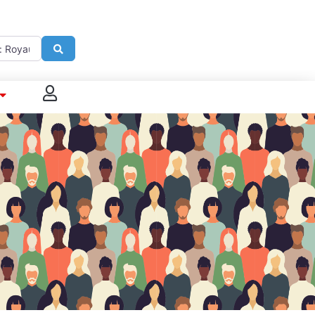
imité de
Search
 connecter
enregistrer
ster sur French Morning