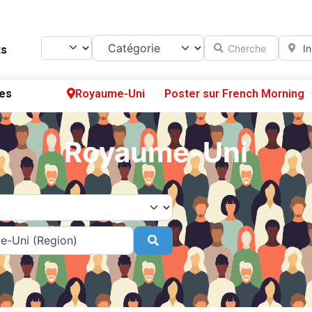
Catégorie
Chercher
A prox
Select search type
ts
es
Royaume-Uni
Poster sur French Morning
Se
Royaume-Uni
S’
Po
Search