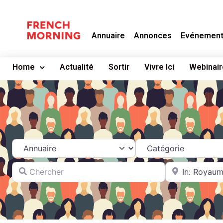
Annuaire
Annonces
Evénemen
Home
Actualité
Sortir
Vivre Ici
Webinair
Select search type
Catégorie
Chercher
A proximité de