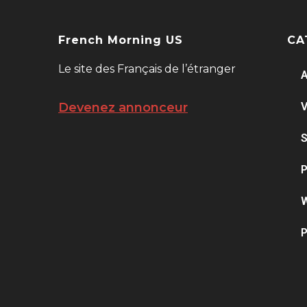
French Morning US
CA
Le site des Français de l’étranger
A
V
Devenez annonceur
S
P
W
P