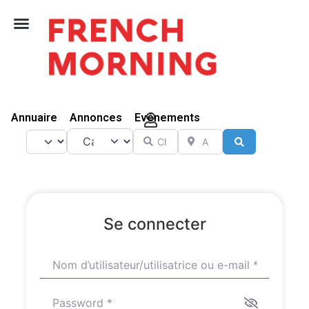
Vivre Ici
Annuaire
Annonces
Evénements
Catégorie
Chercher
A proximité de
Select search type
Search
Se connecter
Nom d’utilisateur/utilisatrice ou e-mail
*
Password
*