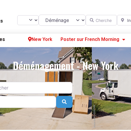
Catégorie
Chercher
A prox
Select search type
ts
es
New York
Poster sur French Morning
Se
Déménagement - New York
S’
Po
Search