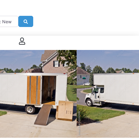
imité de
Search
 connecter
enregistrer
ster sur French Morning