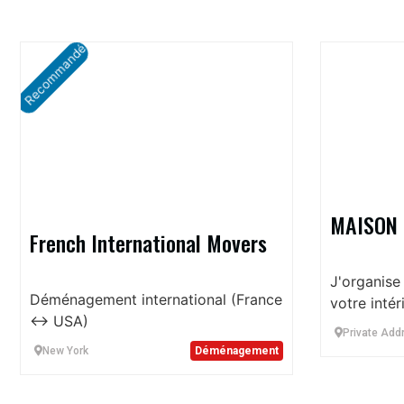
Recommandé
MAISON 
French International Movers
J'organise
Déménagement international (France
votre inté
↔ USA)
Private Add
New York
Déménagement