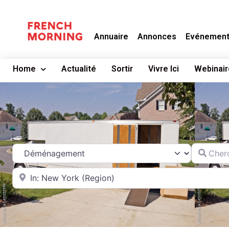
Annuaire
Annonces
Evénemen
Home
Actualité
Sortir
Vivre Ici
Webinair
Chercher
Catégorie
A proximité de