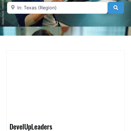
A proximité de
Searc
DevelUpLeaders