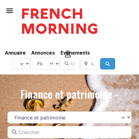
Vivre Ici
Annuaire
Annonces
Evénements
Catégorie
Chercher
A proximité de
Select search type
Search
Finance et patrimoine -
Catégorie
Chercher