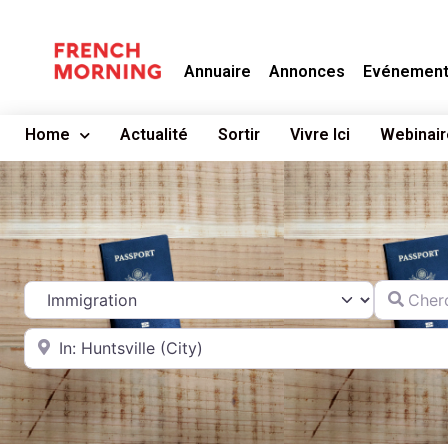
Annuaire
Annonces
Evénemen
Home
Actualité
Sortir
Vivre Ici
Webinair
Chercher
Catégorie
A proximité de