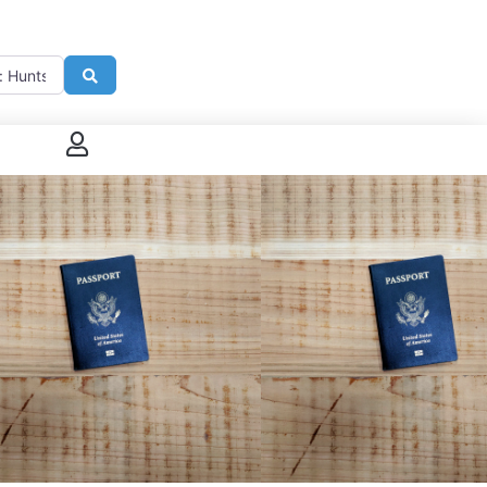
imité de
Search
 connecter
enregistrer
ster sur French Morning