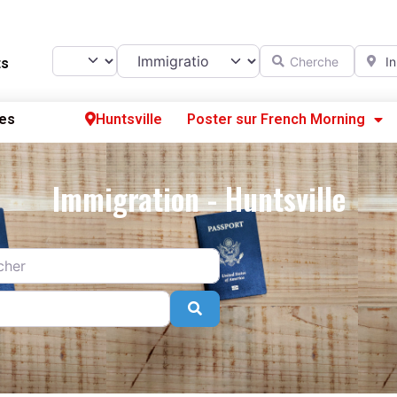
Catégorie
Chercher
A prox
Select search type
ts
es
Huntsville
Poster sur French Morning
Se
Immigration - Huntsville
S’
Po
Search