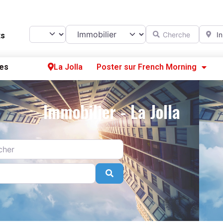
Catégorie
Chercher
A prox
Select search type
ts
es
La Jolla
Poster sur French Morning
Se
Immobilier - La Jolla
S’
Po
Search