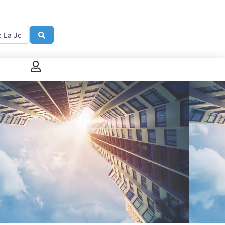
imité de
Search
 connecter
enregistrer
ster sur French Morning