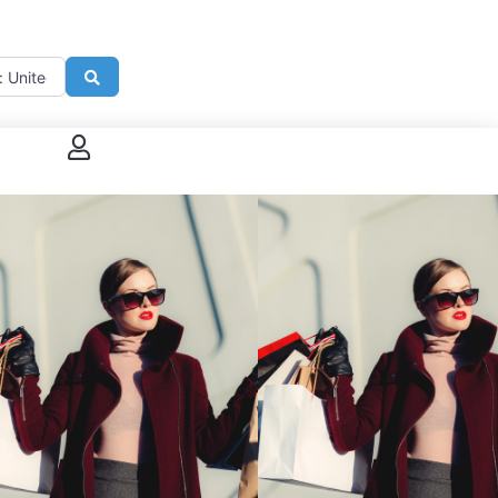
imité de
Search
 connecter
enregistrer
ster sur French Morning