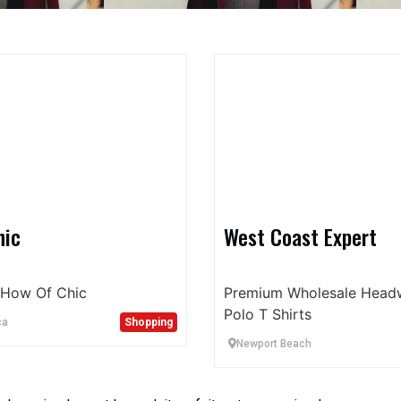
hic
West Coast Expert
How Of Chic
Premium Wholesale Head
Polo T Shirts
ca
Shopping
Newport Beach