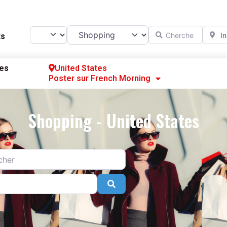
Catégorie
Chercher
A prox
Select search type
ts
es
United States
Poster sur French Morning
Se
S’
Shopping - United States
Po
Search