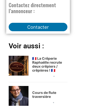
Contactez directement
l’annonceur :
Contacter
Voir aussi :
🇫🇷 La Crêperie
Raphaëlle recrute
deux crêpiers /
crêpières ! 🇫🇷
3 août 2026
Cours de flute
traversière
1 août 2026