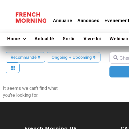
Annuaire
Annonces
Evénemen
Home
Actualité
Sortir
Vivre Ici
Webinair
Cherche
Recommandé
Ongoing + Upcoming
It seems we can't find what
you're looking for.
French Morning US
CA