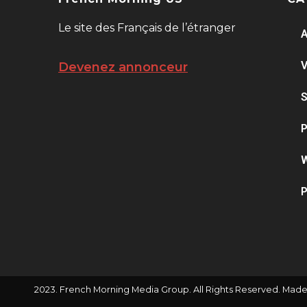
Le site des Français de l’étranger
A
V
Devenez annonceur
S
P
W
P
2023. French Morning Media Group. All Rights Reserved. Made