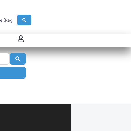
e
Search
 connecter
Search
enregistrer
ster sur French Morning