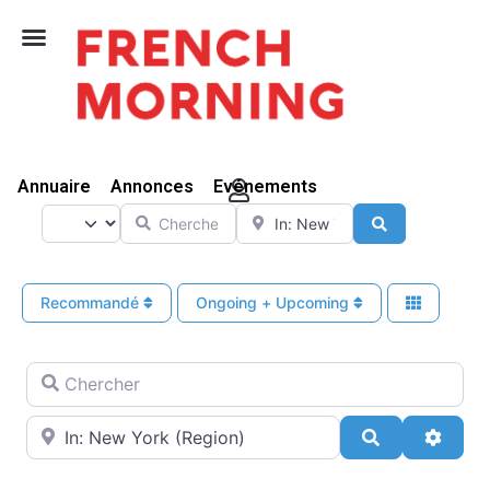
Vivre Ici
Annuaire
Annonces
Evénements
Chercher
A proximité de
Select search type
Search
Recommandé
Ongoing + Upcoming
Chercher
A proximité de
Search
Advan