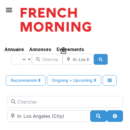
Vivre Ici
Annuaire
Annonces
Evénements
Chercher
A proximité de
Select search type
Search
Recommandé
Ongoing + Upcoming
Chercher
A proximité de
Search
Advan