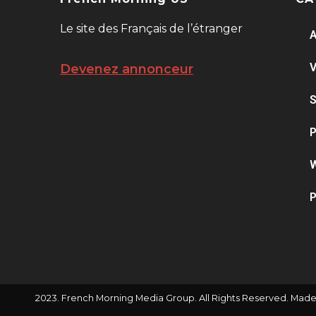
Le site des Français de l’étranger
A
V
Devenez annonceur
S
P
W
P
2023. French Morning Media Group. All Rights Reserved. Made