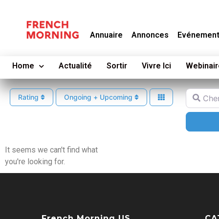
Annuaire
Annonces
Evénemen
Home
Actualité
Sortir
Vivre Ici
Webinair
Cherche
Rating
Ongoing + Upcoming
It seems we can't find what
you're looking for.
French Morning US
CA