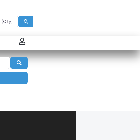
e
Search
 connecter
Search
enregistrer
ster sur French Morning