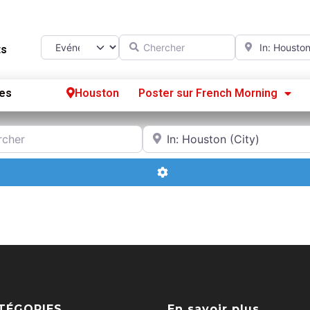
Chercher
A proximité d
Select search type
ts
es
Houston
Poster sur French Morning
Se
r
A proximité de
S’
Advanced Filters
Po
TÉGORIES
En savoir plus