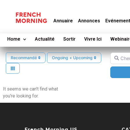
Annuaire
Annonces
Evénemen
Home
Actualité
Sortir
Vivre Ici
Webinair
Cherche
Recommandé
Ongoing + Upcoming
It seems we can't find what
you're looking for.
French Morning US
CA