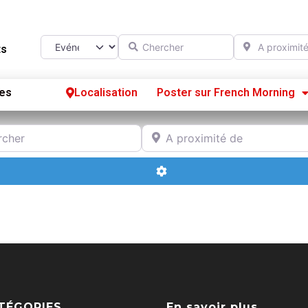
Chercher
A proximité d
Select search type
ts
es
Localisation
Poster sur French Morning
Se
r
A proximité de
S’
Advanced Filters
Po
TÉGORIES
En savoir plus