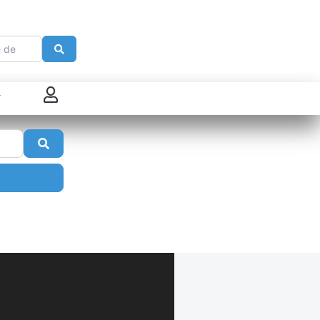
e
Search
 connecter
Search
enregistrer
ster sur French Morning