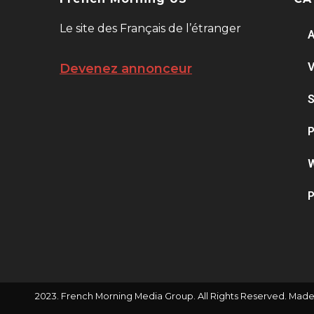
Le site des Français de l’étranger
A
V
Devenez annonceur
S
P
W
P
2023. French Morning Media Group. All Rights Reserved. Made