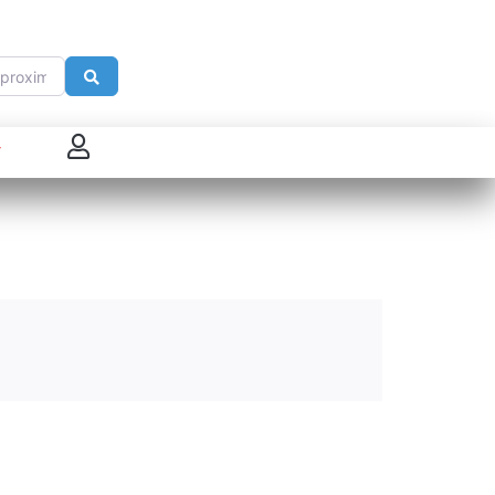
imité de
Search
 connecter
enregistrer
ster sur French Morning