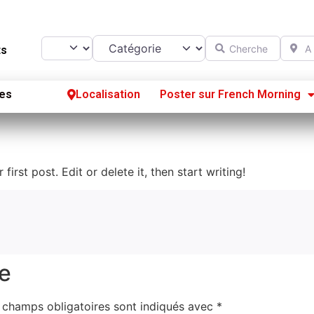
Catégorie
Chercher
A prox
Select search type
ts
es
Localisation
Poster sur French Morning
Se
S’
r first post. Edit or delete it, then start writing!
Po
e
 champs obligatoires sont indiqués avec
*