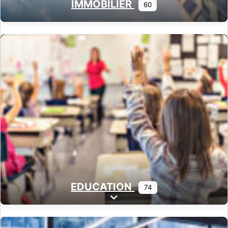
IMMOBILIER
60
EDUCATION
74
Expand sub-categories